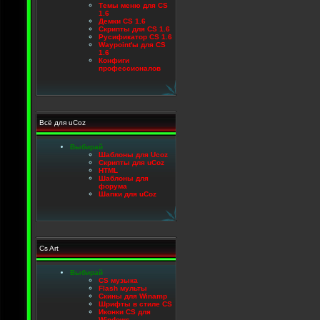
Темы меню для CS
1.6
Демки CS 1.6
Скрипты для CS 1.6
Русификатор CS 1.6
Waypoint'ы для CS
1.6
Конфиги
профессионалов
Всё для uCoz
Выбирай
Шаблоны для Ucoz
Скрипты для uCoz
HTML
Шаблоны для
форума
Шапки для uCoz
Cs Art
Выбирай
CS музыка
Flash мульты
Скины для Winamp
Шрифты в стиле CS
Иконки CS для
Windows