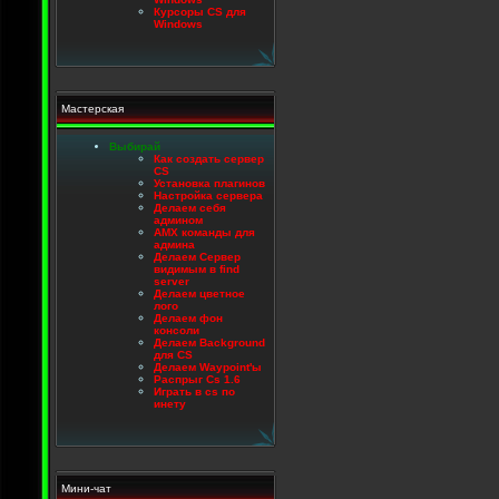
Курсоры CS для
Windows
Мастерская
Выбирай
Как создать сервер
CS
Установка плагинов
Настройка сервера
Делаем себя
админом
AMX команды для
админа
Делаем Сервер
видимым в find
server
Делаем цветное
лого
Делаем фон
консоли
Делаем Background
для CS
Делаем Waypoint'ы
Распрыг Cs 1.6
Играть в cs по
инету
Мини-чат