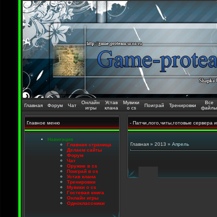
Онлайн
Устав
Мувики
Все
Главная
Форум
Чат
Поиграй
Тренировки
игры
клана
о cs
файлы
Главное меню
- Патчи,лого,читы,готовые сервера и
Навигация
Главная
»
2013
»
Апрель
Главная страница
Делаем сайты
Форум
Чат
Оружие в cs
Поиграй в cs
Устав клана
Тренировки
Мувики о cs
Гостевая книга
Онлайн игры
Одноклассники