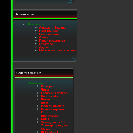
Онлайн игры
Жанры игр
Аркады и Экшены
Настольные
Головоломки
Слова
Поиск предметов
Стратегии
Другие
Многопользовательские
Counter Strike 1.6
Выбирай
Об игре
Читы
Готовые сервера
Counter strike
Патчи
Лого
Модели оружия
Модели игроков
Карты
Программы
Боты
Звуки для cs 1.6
Текстуры рук для
CS 1.6
HLTV Models