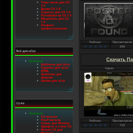
Темы меню для CS
1.6
Демки CS 1.6
Скрипты для CS 1.6
Русификатор CS 1.6
Waypoint'ы для CS
1.6
Конфиги
профессионалов
Рейтинг
Просмотрели
359
Всё для uCoz
Скачать Па
Выбирай
Шаблоны для Ucoz
Скрипты для uCoz
Скрин
HTML
Шаблоны для
форума
Шапки для uCoz
Cs Art
Выбирай
CS музыка
Flash мульты
Рейтинг
Просмотрели
Скины для Winamp
720
Шрифты в стиле CS
Иконки CS для
Windows