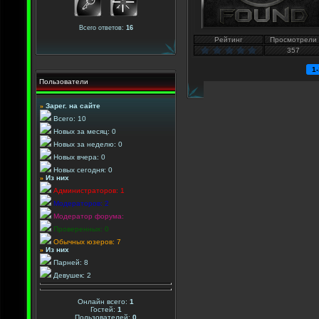
Всего ответов:
16
Рейтинг
Просмотрели
357
1
Пользователи
»
Зарег. на сайте
Всего: 10
Новых за месяц: 0
Новых за неделю: 0
Новых вчера: 0
Новых сегодня: 0
»
Из них
Администраторов: 1
Модераторов: 2
Модератор форума:
Проверенных: 0
Обычных юзеров: 7
»
Из них
Парней: 8
Девушек: 2
Онлайн всего:
1
Гостей:
1
Пользователей:
0