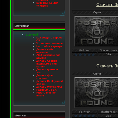
Курсоры CS для
Скачать З
Windows
Скрин
Мастерская
Выбирай
Как создать сервер
CS
Установка плагинов
Настройка сервера
Делаем себя
Рейтинг
Просмотрели
админом
329
AMX команды для
админа
Делаем Сервер
видимым в find
Скачать З
server
Делаем цветное
лого
Скрин
Делаем фон
консоли
Делаем Background
для CS
Делаем Waypoint'ы
Распрыг Cs 1.6
Играть в cs по
инету
Рейтинг
Просмотрели
Мини-чат
374