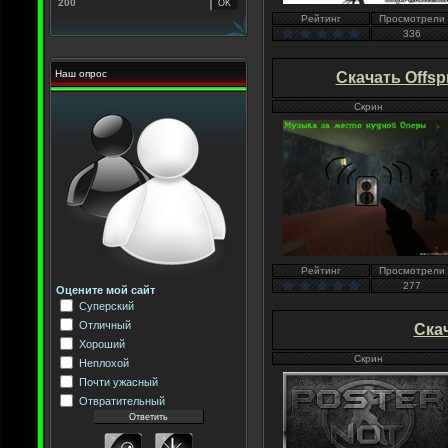
200
Рейтинг
Просмотрели
336
Наш опрос
Скачать Offspri
Скрин
Рейтинг
Просмотрели
277
Оцените мой сайт
Суперский
Отличный
Скач
Хороший
Скрин
Неплохой
Почти ужасный
Отвратительный