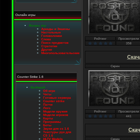
Онлайн игры
Жанры игр
Аркады и Экшены
Настольные
Головоломки
Рейтинг
Просмотрели
Слова
Поиск предметов
358
Стратегии
Другие
Многопользовательские
Скач
Скрин
Counter Strike 1.6
Выбирай
Об игре
Читы
Готовые сервера
Counter strike
Патчи
Лого
Модели оружия
Рейтинг
Просмотрели
Модели игроков
441
Карты
Программы
Боты
Звуки для cs 1.6
Скач
Текстуры рук для
CS 1.6
HLTV Models
Скрин