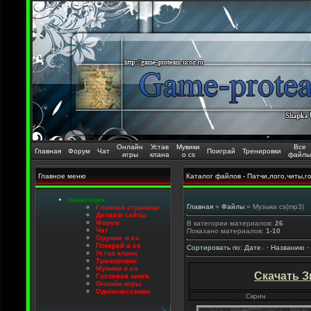
Онлайн
Устав
Мувики
Все
Главная
Форум
Чат
Поиграй
Тренировки
игры
клана
о cs
файлы
Главное меню
Каталог файлов - Патчи,лого,читы,го
Навигация
Главная
»
Файлы
» Музыка cs(mp3)
Главная страница
Делаем сайты
Форум
В категории материалов
:
26
Чат
Показано материалов
:
1-10
Оружие в cs
Поиграй в cs
Сортировать по
:
Дате
·
Названию
·
Устав клана
Тренировки
Мувики о cs
Скачать З
Гостевая книга
Онлайн игры
Одноклассники
Скрин